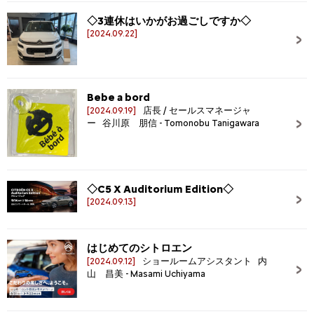
◇3連休はいかがお過ごしですか◇
[2024.09.22]
Bebe a bord
[2024.09.19]
店長 / セールスマネージャ
ー 谷川原 朋信 - Tomonobu Tanigawara
◇C5 X Auditorium Edition◇
[2024.09.13]
はじめてのシトロエン
[2024.09.12]
ショールームアシスタント 内
山 昌美 - Masami Uchiyama