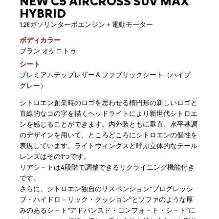
NEW C5 AIRCROSS SUV MAX
HYBRID
1.2ℓガソリンターボエンジン＋電動モーター
ボディカラー
ブラン オケニトゥ
シート
プレミアムテップレザー＆ファブリックシート（ハイプ
グレー）
シトロエン創業時のロゴを思わせる楕円形の新しいロゴと
直線的なコの字を描くヘッドライトにより新世代シトロエ
ンを感じることができます。内外装ともに垂直、水平基調
のデザインを用いて、ところどころにシトロエンの個性を
表現しています。ライトウィングスと呼ぶ立体的なテール
レンズはその1つです。
リアシ－トは4段階で調整できるリクライニング機能付き
です。
さらに、シトロエン独自のサスペンション”プログレッシ
ブ・ハイドロ－リック・クッション”とソファのような厚
みのあるシ－ト”アドバンスド・コンフォ－ト・シ－ト”に